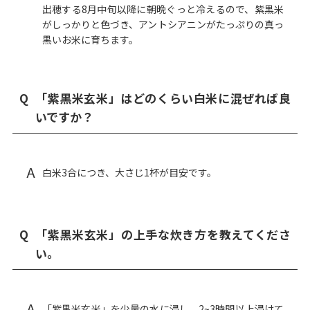
出穂する8月中旬以降に朝晩ぐっと冷えるので、紫黒米
がしっかりと色づき、アントシアニンがたっぷりの真っ
黒いお米に育ちます。
Q
「紫黒米玄米」はどのくらい白米に混ぜれば良
いですか？
A
白米3合につき、大さじ1杯が目安です。
Q
「紫黒米玄米」の上手な炊き方を教えてくださ
い。
A
「紫黒米玄米」を少量の水に浸し、2~3時間以上浸けて