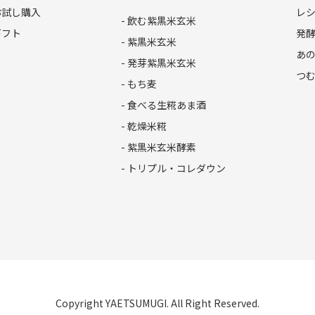
お試し購入
レ
- 飲む紫黒米玄米
ギフト
発
- 紫黒米玄米
あ
- 発芽紫黒米玄米
つ
- もち麦
- 食べる生糀あま酒
- 乾燥米糀
- 紫黒米玄米酵素
- トリプル・コレダウン
Copyright YAETSUMUGI. All Right Reserved.