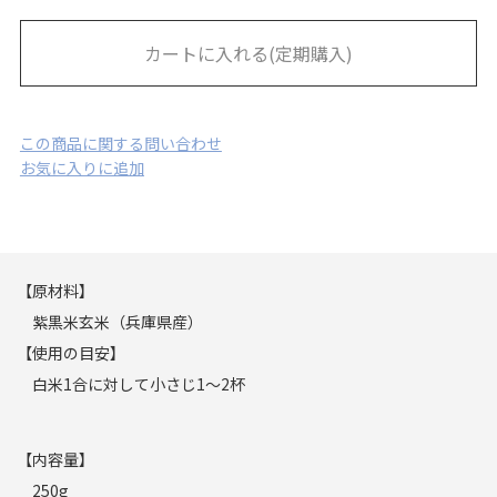
お電話またはメールにてご連絡ください。
カートに入れる(定期購入)
○返品
ご利用ガイドの「返品・交換について」をよくお読みくださ
い。
この商品に関する問い合わせ
○契約の解約(完全キャンセル)
お気に入りに追加
キャンセルの場合は、発送日の7日前までにご連絡いただきま
したら可能です。
発送完了後の商品の返品はお受けいたしかねますので、お早
目のご連絡をお願いいたします。
【原材料】
ページ下部のお問い合わせより、お電話またはメールにてご
紫黒米玄米（兵庫県産）
連絡ください。
【使用の目安】
白米1合に対して小さじ1〜2杯
【内容量】
250g