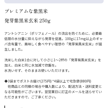
プレミアムな紫黒米
発芽紫黒米玄米 250g
アントシアニン（ポリフェノール）の流出を防ぐために、必要最
低限の水分量に抑えながら発芽を促進。100gに17mg以上のギャ
バ含有量で、美味しく食べやすい理想の「発芽紫黒米玄米」が誕
生しました。
洗米した白米1合に対して小さじ1〜2杯の「発芽紫黒米玄米」を
加え、白米と同じ水加減で炊飯を。
水洗いせず、そのままお使いいただけます。
◆3袋までポストお届け(275円) *4袋以上で宅急便(880円)
他商品との同梱の場合や購入数により、配送方法・送料変更と
なる可能性がございます。翌営業日に訂正のメールを送らせてい
ただきますので、ご了承ください。