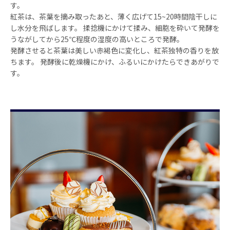
す。
紅茶は、茶葉を摘み取ったあと、薄く広げて15~20時間陰干しに
し水分を飛ばします。 揉捻機にかけて揉み、細胞を砕いて発酵を
うながしてから25℃程度の湿度の高いところで発酵。
発酵させると茶葉は美しい赤褐色に変化し、紅茶独特の香りを放
ちます。 発酵後に乾燥機にかけ、ふるいにかけたらできあがりで
す。